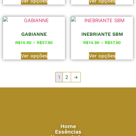
Ver opções
Ver opções
GABIANNE
INEBRIANTE SBM
R$
14.90
–
R$
57.90
R$
14.90
–
R$
57.90
Ver opções
Ver opções
1
2
→
Home
Essências