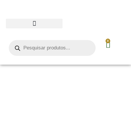
0
Essências La Casa de Cheiro
A melhor opção para você!