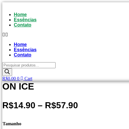
Pular
para
Home
o
Essências
conteúdo
Contato
Home
Essências
Contato
Pesquisar
produtos
R$
0.00
0
Cart
ON ICE
R$
14.90
–
R$
57.90
Tamanho