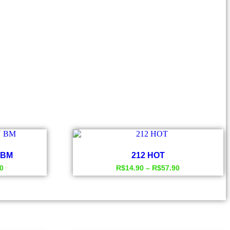
 BM
212 HOT
0
R$
14.90
–
R$
57.90
Este
produto
tem
várias
.
variantes.
As