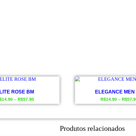
LITE ROSE BM
ELEGANCE MEN
$
14.90
–
R$
57.90
R$
14.90
–
R$
57.9
Este
Este
produto
produto
tem
tem
várias
várias
Produtos relacionados
variantes.
variantes
As
As