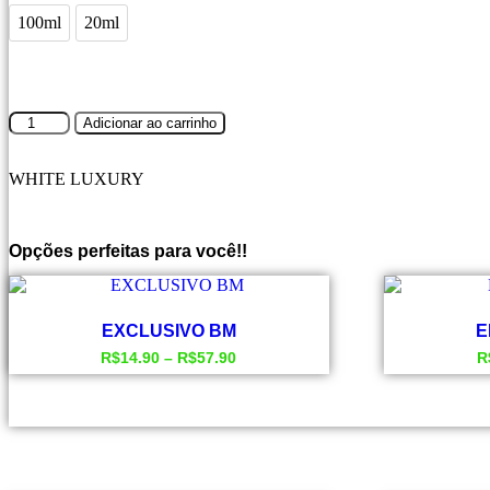
100ml
20ml
ON
Adicionar ao carrinho
ICE
quantidade
WHITE LUXURY
Opções perfeitas para você!!
EXCLUSIVO BM
E
R$
14.90
–
R$
57.90
R
Este
produto
tem
várias
variantes.
As