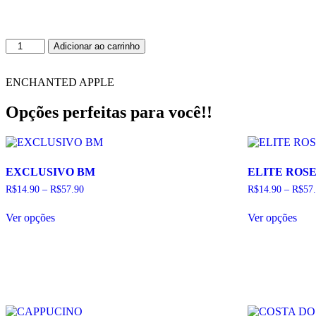
MALEVOLA
Adicionar ao carrinho
quantidade
ENCHANTED APPLE
Opções perfeitas para você!!
EXCLUSIVO BM
ELITE ROS
R$
14.90
–
R$
57.90
R$
14.90
–
R$
57
Este
Este
Ver opções
Ver opções
produto
pro
tem
tem
várias
vári
variantes.
vari
As
As
opções
opç
podem
pod
ser
ser