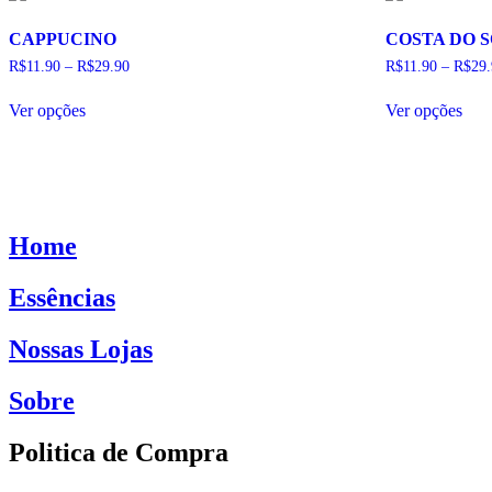
escolhidas
esco
na
na
CAPPUCINO
COSTA DO 
página
pág
do
do
R$
11.90
–
R$
29.90
R$
11.90
–
R$
29
produto
pro
Este
Este
Ver opções
Ver opções
produto
pro
tem
tem
várias
vári
variantes.
vari
As
As
opções
opç
podem
pod
Home
ser
ser
escolhidas
esco
na
na
Essências
página
pág
do
do
Nossas Lojas
produto
pro
Sobre
Politica de Compra