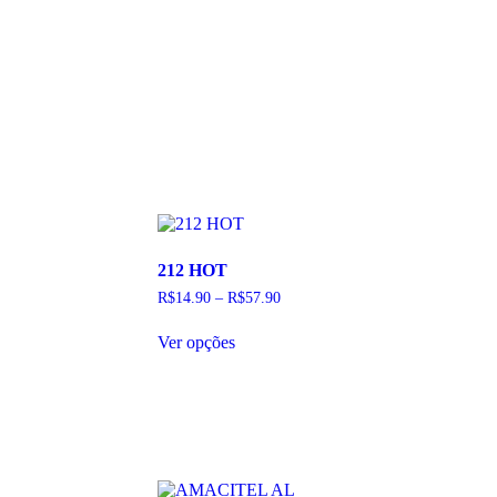
212 HOT
R$
14.90
–
R$
57.90
Este
Ver opções
produto
tem
várias
variantes.
As
opções
podem
ser