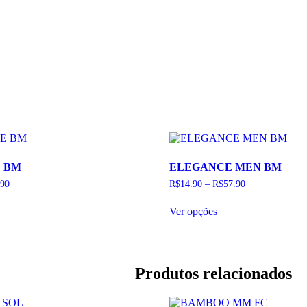
E BM
ELEGANCE MEN BM
.90
R$
14.90
–
R$
57.90
Este
Ver opções
duto
produto
tem
as
várias
antes.
variantes.
As
Produtos relacionados
ões
opções
em
podem
ser