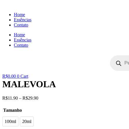
Pular
para
Home
o
Essências
conteúdo
Contato
Home
Essências
Contato
Pesquisar
produtos
R$
0.00
0
Cart
MALEVOLA
R$
11.90
–
R$
29.90
Tamanho
100ml
20ml