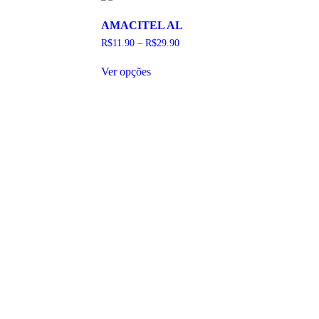
escolhidas
na
AMACITEL AL
página
do
R$
11.90
–
R$
29.90
produto
Este
Ver opções
produto
tem
várias
variantes.
As
opções
podem
ser
escolhidas
na
página
do
produto