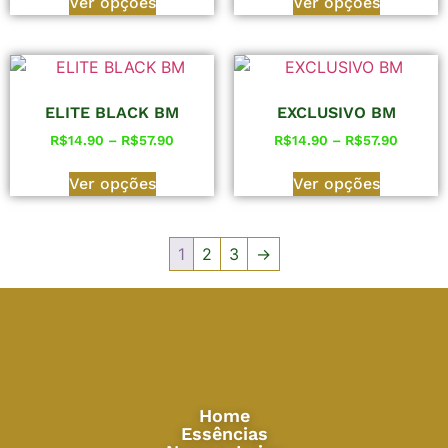
Ver opções
Ver opções
ELITE BLACK BM
EXCLUSIVO BM
R$
14.90
–
R$
57.90
R$
14.90
–
R$
57.90
Ver opções
Ver opções
1
2
3
→
Home
Essências